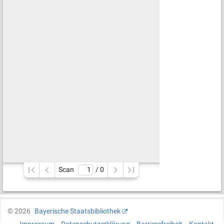
Scan
/ 
0
©
2026
Bayerische Staatsbibliothek
Impressum
Datenschutzerklärung
Barrierefreiheit
Kontakt