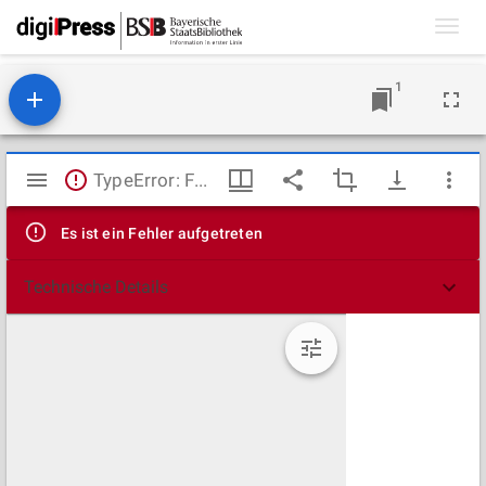
Toggl
navig
1
Mirador
TypeError: Failed to fetch
Viewer
Es ist ein Fehler aufgetreten
Technische Details