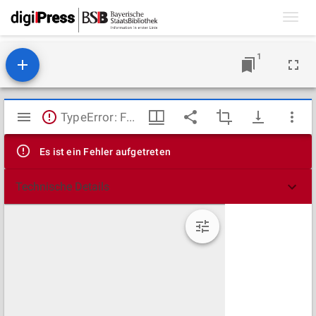
Toggl
navig
1
Mirador
TypeError: Failed to fetch
Viewer
Es ist ein Fehler aufgetreten
Technische Details