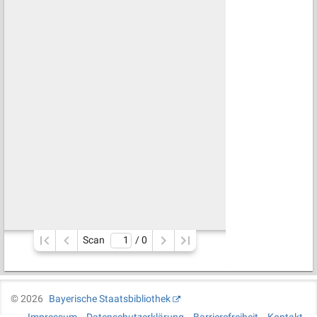
Scan
/ 
0
©
2026
Bayerische Staatsbibliothek
Impressum
Datenschutzerklärung
Barrierefreiheit
Kontakt