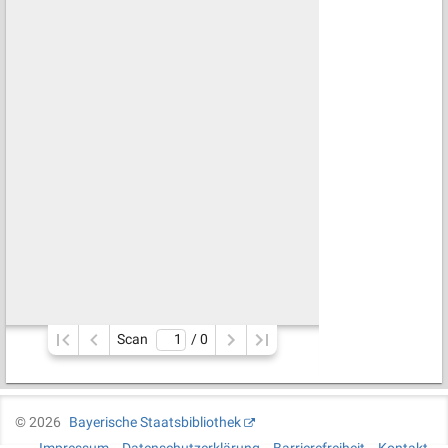
Scan
/ 
0
©
2026
Bayerische Staatsbibliothek
Impressum
Datenschutzerklärung
Barrierefreiheit
Kontakt