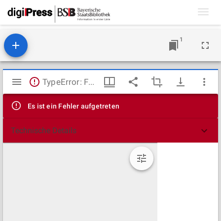
Toggl
navig
1
Mirador
TypeError: Failed to fetch
Viewer
Es ist ein Fehler aufgetreten
Technische Details