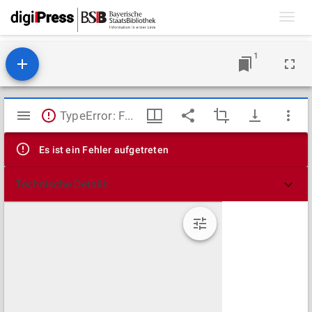
Toggl
navig
1
Mirador
TypeError: Failed to fetch
Viewer
Es ist ein Fehler aufgetreten
Technische Details