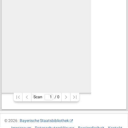
Scan
/ 
0
©
2026
Bayerische Staatsbibliothek
Impressum
Datenschutzerklärung
Barrierefreiheit
Kontakt