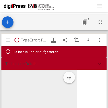
Toggl
navig
1
Mirador
TypeError: Failed to fetch
Viewer
Es ist ein Fehler aufgetreten
Technische Details