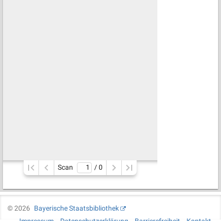
Scan
/ 
0
©
2026
Bayerische Staatsbibliothek
Impressum
Datenschutzerklärung
Barrierefreiheit
Kontakt