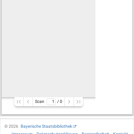
Scan
/ 
0
©
2026
Bayerische Staatsbibliothek
Impressum
Datenschutzerklärung
Barrierefreiheit
Kontakt