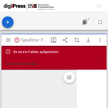
Toggl
navig
1
Mirador
TypeError: Failed to fetch
Viewer
Es ist ein Fehler aufgetreten
Technische Details