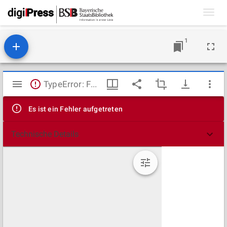
Toggl
navig
1
Mirador
TypeError: Failed to fetch
Viewer
Es ist ein Fehler aufgetreten
Technische Details