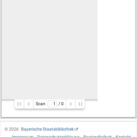
Scan
/ 
0
©
2026
Bayerische Staatsbibliothek
Impressum
Datenschutzerklärung
Barrierefreiheit
Kontakt