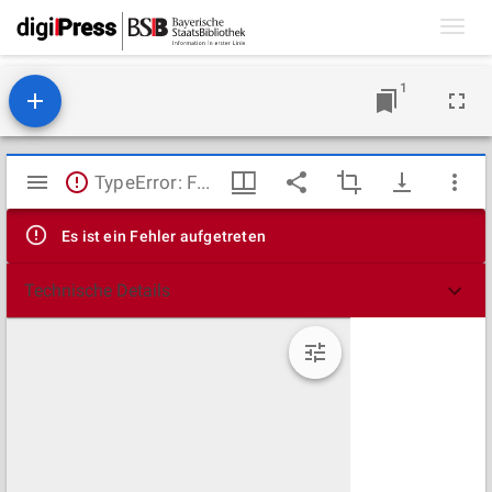
Toggl
navig
1
Mirador
TypeError: Failed to fetch
Viewer
Es ist ein Fehler aufgetreten
Technische Details