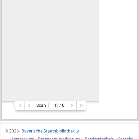
Scan
/ 
0
©
2026
Bayerische Staatsbibliothek
Impressum
Datenschutzerklärung
Barrierefreiheit
Kontakt