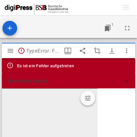
Toggl
navig
1
Mirador
TypeError: Failed to fetch
Viewer
Es ist ein Fehler aufgetreten
Technische Details