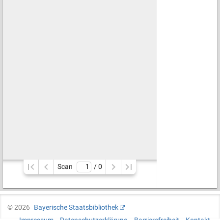
Scan
/ 
0
©
2026
Bayerische Staatsbibliothek
Impressum
Datenschutzerklärung
Barrierefreiheit
Kontakt