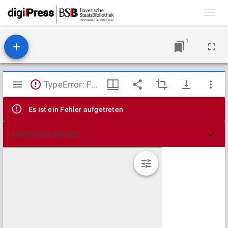
Toggl
navig
1
Mirador
TypeError: Failed to fetch
Viewer
Es ist ein Fehler aufgetreten
Technische Details