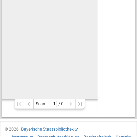
Scan
/ 
0
©
2026
Bayerische Staatsbibliothek
Impressum
Datenschutzerklärung
Barrierefreiheit
Kontakt