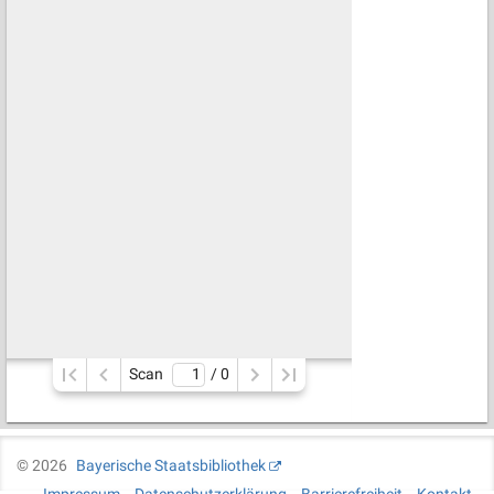
Scan
/ 
0
©
2026
Bayerische Staatsbibliothek
Impressum
Datenschutzerklärung
Barrierefreiheit
Kontakt