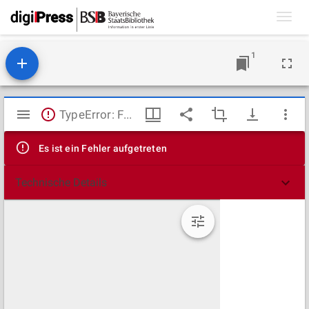
Toggl
navig
1
Mirador
TypeError: Failed to fetch
Viewer
Es ist ein Fehler aufgetreten
Technische Details