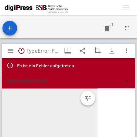
Toggl
navig
1
Mirador
TypeError: Failed to fetch
Viewer
Es ist ein Fehler aufgetreten
Technische Details