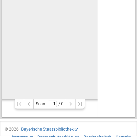
Scan
/ 
0
©
2026
Bayerische Staatsbibliothek
Impressum
Datenschutzerklärung
Barrierefreiheit
Kontakt