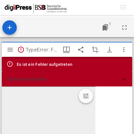
Toggl
navig
1
Mirador
TypeError: Failed to fetch
Viewer
Es ist ein Fehler aufgetreten
Technische Details