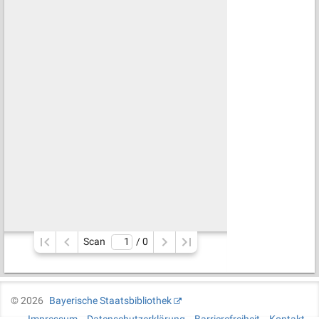
Scan
/ 
0
©
2026
Bayerische Staatsbibliothek
Impressum
Datenschutzerklärung
Barrierefreiheit
Kontakt