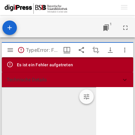
Toggl
navig
1
Mirador
TypeError: Failed to fetch
Viewer
Es ist ein Fehler aufgetreten
Technische Details