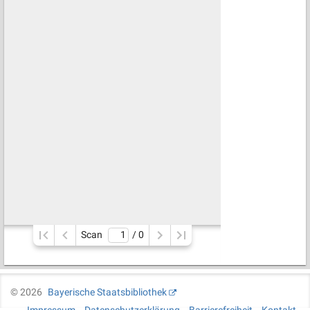
Scan
/ 
0
©
2026
Bayerische Staatsbibliothek
Impressum
Datenschutzerklärung
Barrierefreiheit
Kontakt