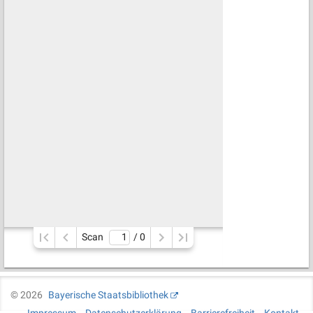
Scan
/ 
0
©
2026
Bayerische Staatsbibliothek
Impressum
Datenschutzerklärung
Barrierefreiheit
Kontakt