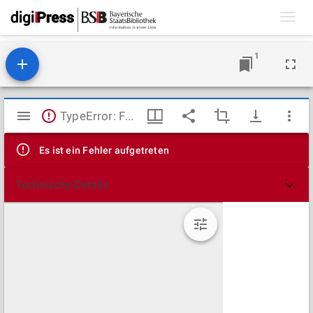
Toggl
navig
1
Mirador
TypeError: Failed to fetch
Viewer
Es ist ein Fehler aufgetreten
Technische Details