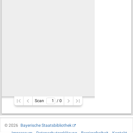
Scan
/ 
0
©
2026
Bayerische Staatsbibliothek
Impressum
Datenschutzerklärung
Barrierefreiheit
Kontakt