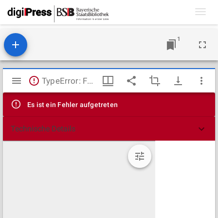
Toggl
navig
1
Mirador
TypeError: Failed to fetch
Viewer
Es ist ein Fehler aufgetreten
Technische Details