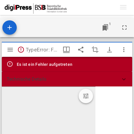
Toggl
navig
1
Mirador
TypeError: Failed to fetch
Viewer
Es ist ein Fehler aufgetreten
Technische Details