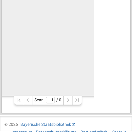
Scan
/ 
0
©
2026
Bayerische Staatsbibliothek
Impressum
Datenschutzerklärung
Barrierefreiheit
Kontakt