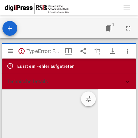
Toggl
navig
1
Mirador
TypeError: Failed to fetch
Viewer
Es ist ein Fehler aufgetreten
Technische Details