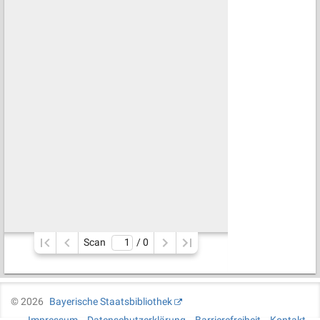
Scan
/ 
0
©
2026
Bayerische Staatsbibliothek
Impressum
Datenschutzerklärung
Barrierefreiheit
Kontakt