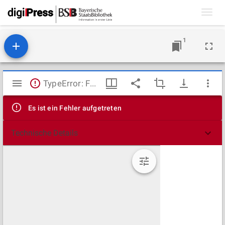
Toggl
navig
1
Mirador
TypeError: Failed to fetch
Viewer
Es ist ein Fehler aufgetreten
Technische Details