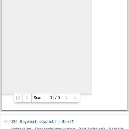
Scan
/ 
0
©
2026
Bayerische Staatsbibliothek
Impressum
Datenschutzerklärung
Barrierefreiheit
Kontakt