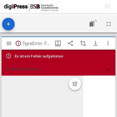
Toggl
navig
1
Mirador
TypeError: Failed to fetch
Viewer
Es ist ein Fehler aufgetreten
Technische Details