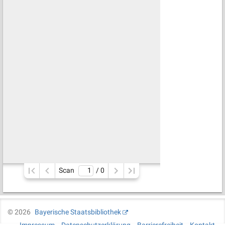
Scan
/ 
0
©
2026
Bayerische Staatsbibliothek
Impressum
Datenschutzerklärung
Barrierefreiheit
Kontakt