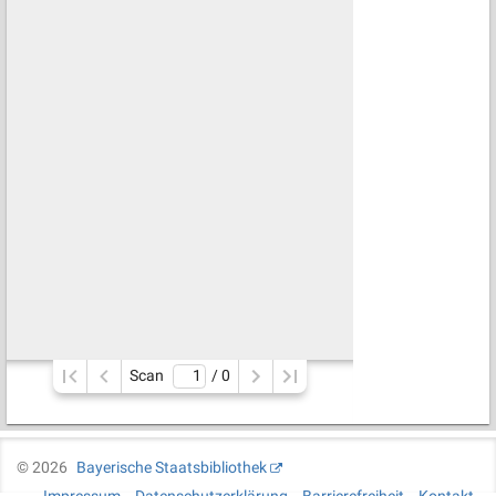
Scan
/ 
0
©
2026
Bayerische Staatsbibliothek
Impressum
Datenschutzerklärung
Barrierefreiheit
Kontakt