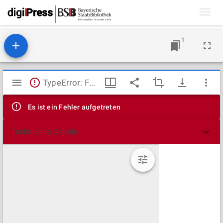
Toggl
navig
1
Mirador
TypeError: Failed to fetch
Viewer
Es ist ein Fehler aufgetreten
Technische Details