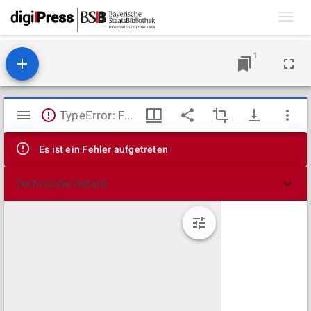
Toggl
navig
1
Mirador
TypeError: Failed to fetch
Viewer
Es ist ein Fehler aufgetreten
Technische Details