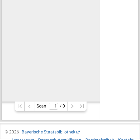
Scan
/ 
0
©
2026
Bayerische Staatsbibliothek
Impressum
Datenschutzerklärung
Barrierefreiheit
Kontakt