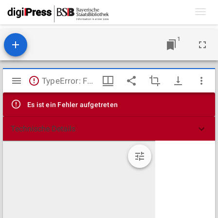
Toggl
navig
1
Mirador
TypeError: Failed to fetch
Viewer
Es ist ein Fehler aufgetreten
Technische Details