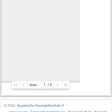
Scan
/ 
0
©
2026
Bayerische Staatsbibliothek
Impressum
Datenschutzerklärung
Barrierefreiheit
Kontakt