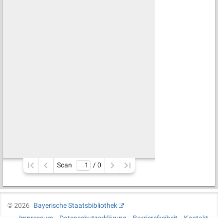
Scan
/ 
0
©
2026
Bayerische Staatsbibliothek
Impressum
Datenschutzerklärung
Barrierefreiheit
Kontakt