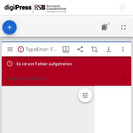
Toggl
navig
1
Mirador
TypeError: Failed to fetch
Viewer
Es ist ein Fehler aufgetreten
Technische Details