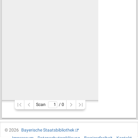
Scan
/ 
0
©
2026
Bayerische Staatsbibliothek
Impressum
Datenschutzerklärung
Barrierefreiheit
Kontakt