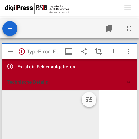
Toggl
navig
1
Mirador
TypeError: Failed to fetch
Viewer
Es ist ein Fehler aufgetreten
Technische Details