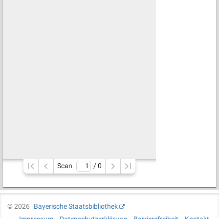
Scan
/ 
0
©
2026
Bayerische Staatsbibliothek
Impressum
Datenschutzerklärung
Barrierefreiheit
Kontakt