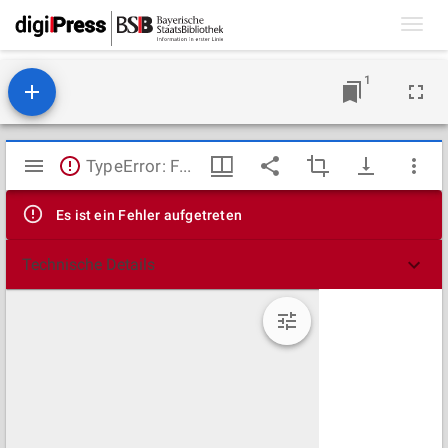
Toggl
navig
1
Mirador
TypeError: Failed to fetch
Viewer
Es ist ein Fehler aufgetreten
Technische Details