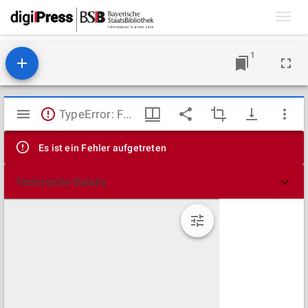
Toggl
navig
1
Mirador
TypeError: Failed to fetch
Viewer
Es ist ein Fehler aufgetreten
Technische Details