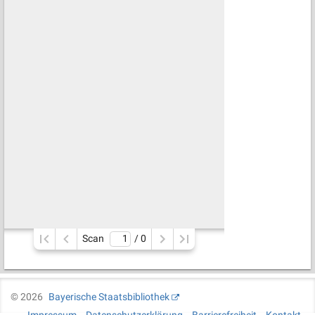
Scan
/ 
0
©
2026
Bayerische Staatsbibliothek
Impressum
Datenschutzerklärung
Barrierefreiheit
Kontakt