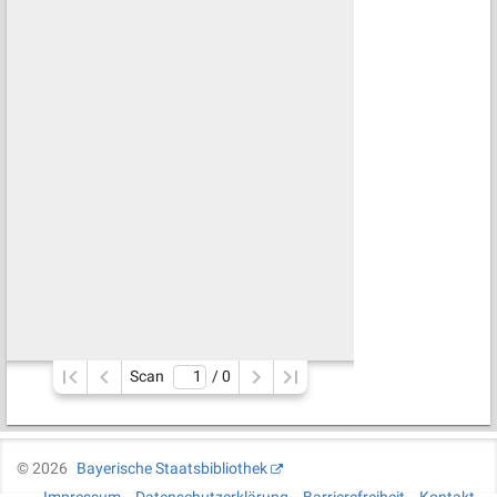
Scan
/ 
0
©
2026
Bayerische Staatsbibliothek
Impressum
Datenschutzerklärung
Barrierefreiheit
Kontakt