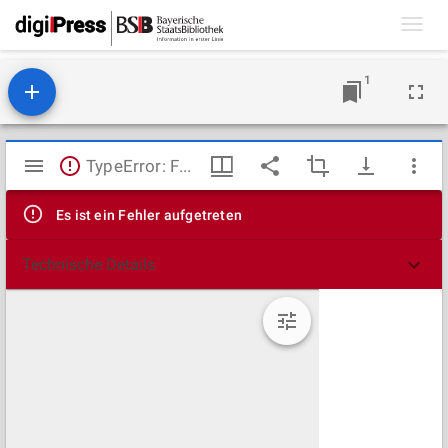
Toggl
navig
1
Mirador
TypeError: Failed to fetch
Viewer
Es ist ein Fehler aufgetreten
Technische Details