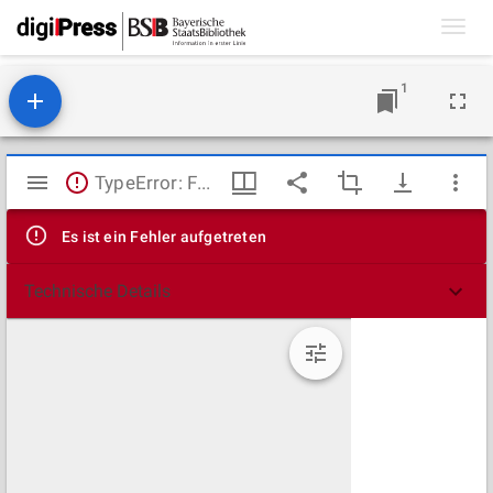
Toggl
navig
1
Mirador
TypeError: Failed to fetch
Viewer
Es ist ein Fehler aufgetreten
Technische Details