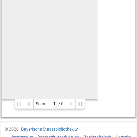
Scan
/ 
0
©
2026
Bayerische Staatsbibliothek
Impressum
Datenschutzerklärung
Barrierefreiheit
Kontakt