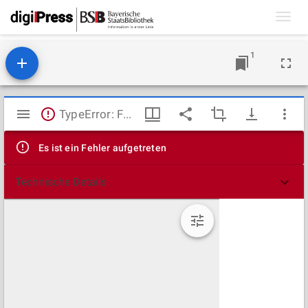
Toggl
navig
1
Mirador
TypeError: Failed to fetch
Viewer
Es ist ein Fehler aufgetreten
Technische Details