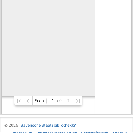
Scan
/ 
0
©
2026
Bayerische Staatsbibliothek
Impressum
Datenschutzerklärung
Barrierefreiheit
Kontakt