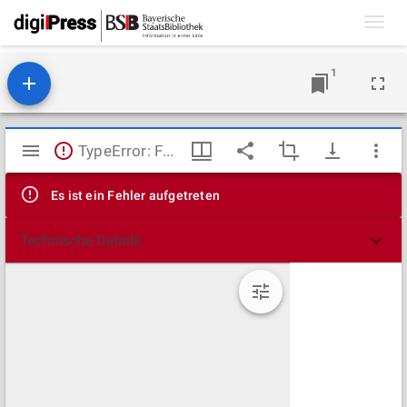
Toggl
navig
1
Mirador
TypeError: Failed to fetch
Viewer
Es ist ein Fehler aufgetreten
Technische Details