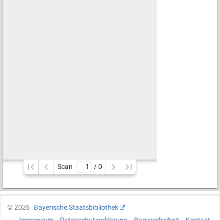
Scan
/ 
0
©
2026
Bayerische Staatsbibliothek
Impressum
Datenschutzerklärung
Barrierefreiheit
Kontakt