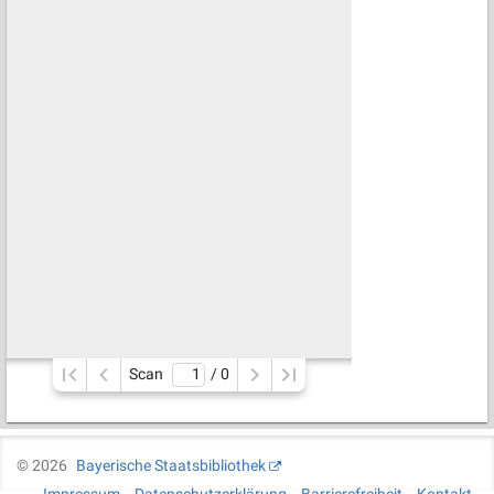
Scan
/ 
0
©
2026
Bayerische Staatsbibliothek
Impressum
Datenschutzerklärung
Barrierefreiheit
Kontakt