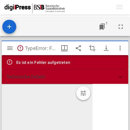
Toggl
navig
1
Mirador
TypeError: Failed to fetch
Viewer
Es ist ein Fehler aufgetreten
Technische Details