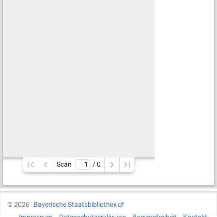
Scan
/ 
0
©
2026
Bayerische Staatsbibliothek
Impressum
Datenschutzerklärung
Barrierefreiheit
Kontakt