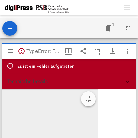
Toggl
navig
1
Mirador
TypeError: Failed to fetch
Viewer
Es ist ein Fehler aufgetreten
Technische Details