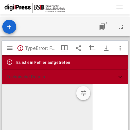
Toggl
navig
1
Mirador
TypeError: Failed to fetch
Viewer
Es ist ein Fehler aufgetreten
Technische Details