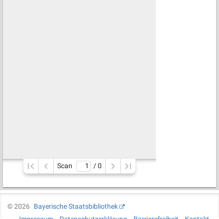
Scan
/ 
0
©
2026
Bayerische Staatsbibliothek
Impressum
Datenschutzerklärung
Barrierefreiheit
Kontakt