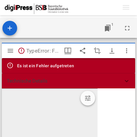
Toggl
navig
1
Mirador
TypeError: Failed to fetch
Viewer
Es ist ein Fehler aufgetreten
Technische Details