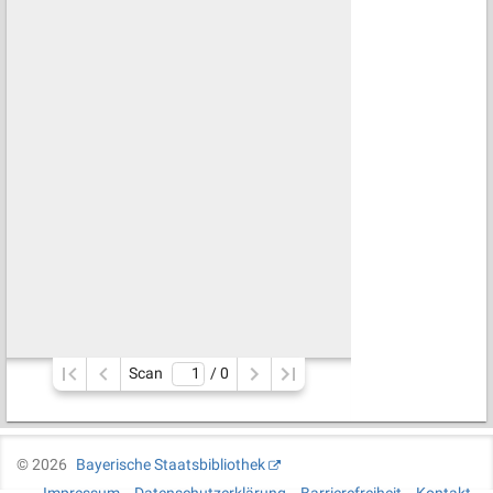
Scan
/ 
0
©
2026
Bayerische Staatsbibliothek
Impressum
Datenschutzerklärung
Barrierefreiheit
Kontakt