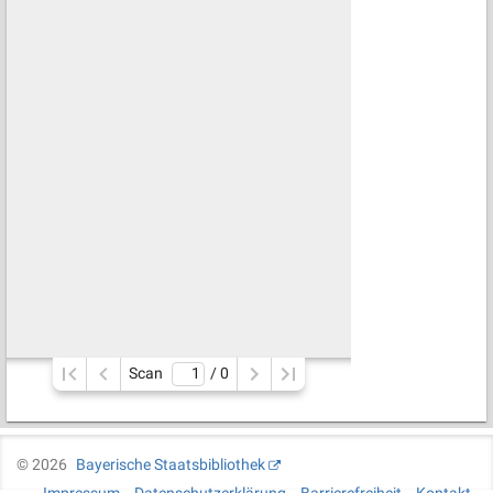
Scan
/ 
0
©
2026
Bayerische Staatsbibliothek
Impressum
Datenschutzerklärung
Barrierefreiheit
Kontakt