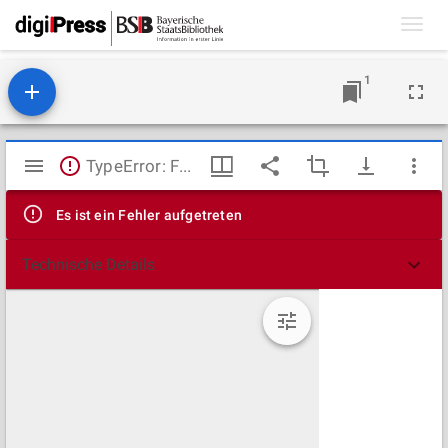
Toggl
navig
1
Mirador
TypeError: Failed to fetch
Viewer
Es ist ein Fehler aufgetreten
Technische Details