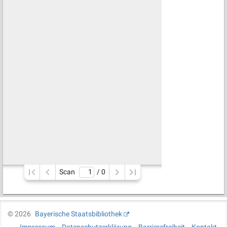
Scan
/ 
0
©
2026
Bayerische Staatsbibliothek
Impressum
Datenschutzerklärung
Barrierefreiheit
Kontakt