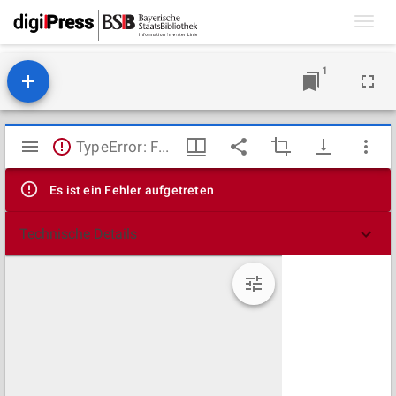
Toggl
navig
1
Mirador
TypeError: Failed to fetch
Viewer
Es ist ein Fehler aufgetreten
Technische Details