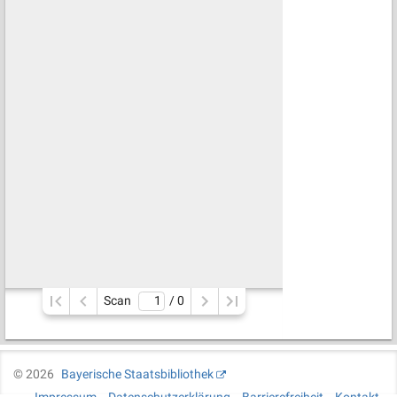
Scan
/ 
0
©
2026
Bayerische Staatsbibliothek
Impressum
Datenschutzerklärung
Barrierefreiheit
Kontakt