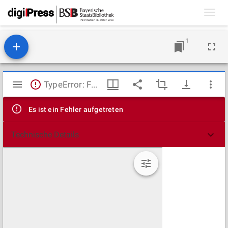
Toggl
navig
1
Mirador
TypeError: Failed to fetch
Viewer
Es ist ein Fehler aufgetreten
Technische Details