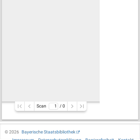
Scan
/ 
0
©
2026
Bayerische Staatsbibliothek
Impressum
Datenschutzerklärung
Barrierefreiheit
Kontakt