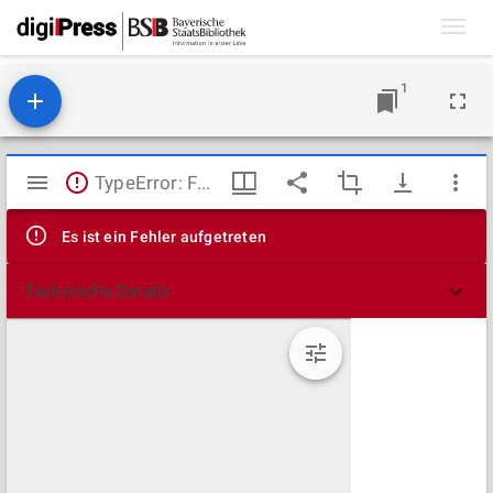
Toggl
navig
1
Mirador
TypeError: Failed to fetch
Viewer
Es ist ein Fehler aufgetreten
Technische Details