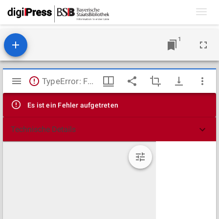
Toggl
navig
1
Mirador
TypeError: Failed to fetch
Viewer
Es ist ein Fehler aufgetreten
Technische Details