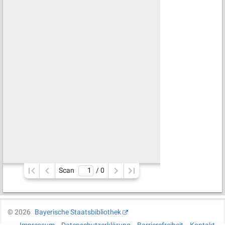
Scan
/ 
0
©
2026
Bayerische Staatsbibliothek
Impressum
Datenschutzerklärung
Barrierefreiheit
Kontakt