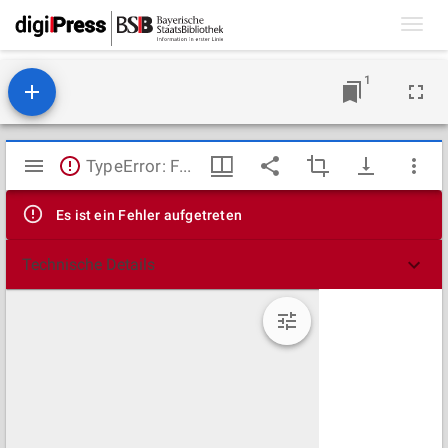
Toggl
navig
1
Mirador
TypeError: Failed to fetch
Viewer
Es ist ein Fehler aufgetreten
Technische Details