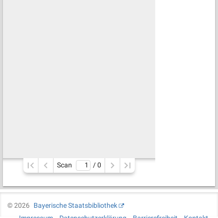
Scan
/ 
0
©
2026
Bayerische Staatsbibliothek
Impressum
Datenschutzerklärung
Barrierefreiheit
Kontakt