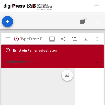
Toggl
navig
1
Mirador
TypeError: Failed to fetch
Viewer
Es ist ein Fehler aufgetreten
Technische Details