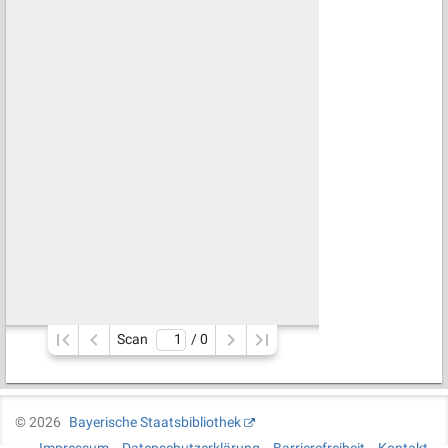
Scan
/ 
0
©
2026
Bayerische Staatsbibliothek
Impressum
Datenschutzerklärung
Barrierefreiheit
Kontakt