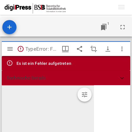
Toggl
navig
1
Mirador
TypeError: Failed to fetch
Viewer
Es ist ein Fehler aufgetreten
Technische Details