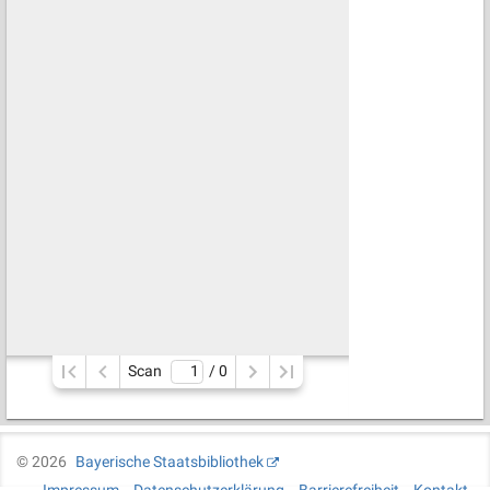
Scan
/ 
0
©
2026
Bayerische Staatsbibliothek
Impressum
Datenschutzerklärung
Barrierefreiheit
Kontakt