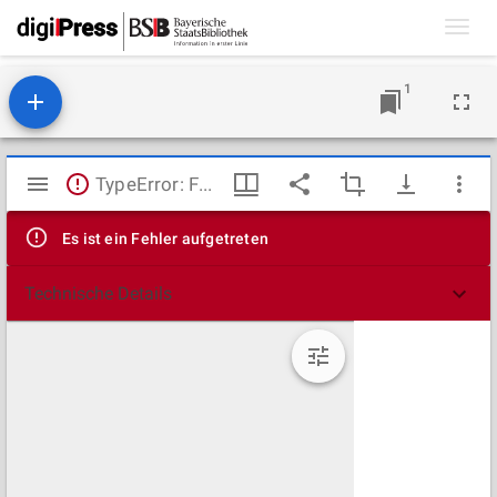
Toggl
navig
1
Mirador
TypeError: Failed to fetch
Viewer
Es ist ein Fehler aufgetreten
Technische Details