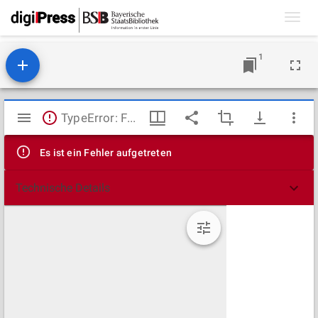
Toggl
navig
1
Mirador
TypeError: Failed to fetch
Viewer
Es ist ein Fehler aufgetreten
Technische Details