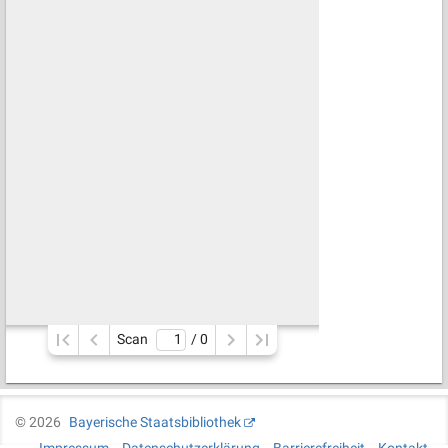
Scan
/ 
0
©
2026
Bayerische Staatsbibliothek
Impressum
Datenschutzerklärung
Barrierefreiheit
Kontakt