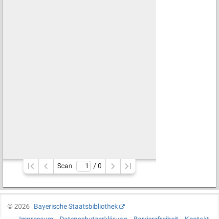
Scan
/ 
0
©
2026
Bayerische Staatsbibliothek
Impressum
Datenschutzerklärung
Barrierefreiheit
Kontakt