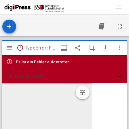
Toggl
navig
1
Mirador
TypeError: Failed to fetch
Viewer
Es ist ein Fehler aufgetreten
Technische Details