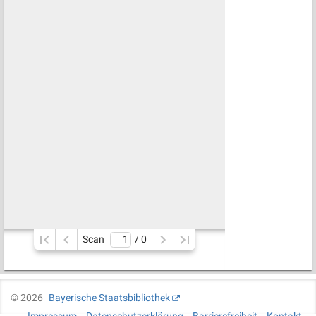
Scan
/ 
0
©
2026
Bayerische Staatsbibliothek
Impressum
Datenschutzerklärung
Barrierefreiheit
Kontakt