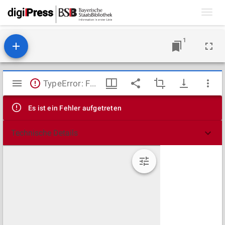
Toggl
navig
1
Mirador
TypeError: Failed to fetch
Viewer
Es ist ein Fehler aufgetreten
Technische Details