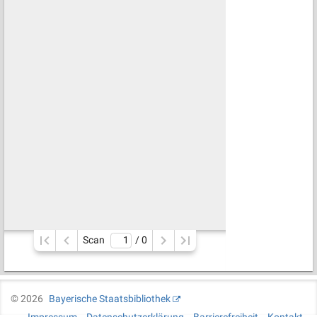
Scan
/ 
0
©
2026
Bayerische Staatsbibliothek
Impressum
Datenschutzerklärung
Barrierefreiheit
Kontakt