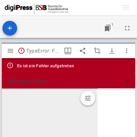
Toggl
navig
1
Mirador
TypeError: Failed to fetch
Viewer
Es ist ein Fehler aufgetreten
Technische Details