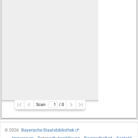
Scan
/ 
0
©
2026
Bayerische Staatsbibliothek
Impressum
Datenschutzerklärung
Barrierefreiheit
Kontakt