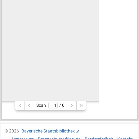
Scan
/ 
0
©
2026
Bayerische Staatsbibliothek
Impressum
Datenschutzerklärung
Barrierefreiheit
Kontakt