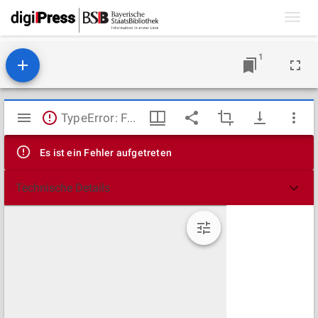
Toggl
navig
1
Mirador
TypeError: Failed to fetch
Viewer
Es ist ein Fehler aufgetreten
Technische Details